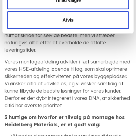
Tillad valgte
montører, samarbejdspartnere eller leverandører.
Som leverandør af montageløsninger ved vi, hvor
Afvis
vigtigt det er at overholde aftaler og have en god og
løbende dialog med dig som kunde. Tidsplaner kan
hurtigt skride for selv de bedste, men vi stræber
naturligvis altid efter at overholde de aftalte
leveringstider.
Vores montageafdeling udvikler i tæt samarbejde med
vores HSE-afdeling løbende tiltag, som skal optimere
sikkerheden og effektiviteten på vores byggepladser.
Vi ønsker altid at udvikle os, og vi ønsker samtidig at
kunne tilbyde de bedste løsninger for vores kunder.
Derfor er det dybt integreret i vores DNA, at sikkerhed
altid har øverste prioritet.
3 hurtige om hvorfor et tilvalg på montage hos
Heidelberg Materials, er et godt valg: