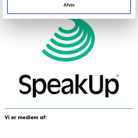
Afvis
Vi er medlem af: