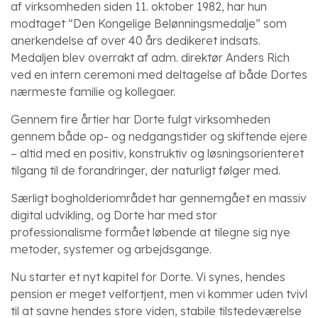
af virksomheden siden 11. oktober 1982, har hun
modtaget “Den Kongelige Belønningsmedalje” som
anerkendelse af over 40 års dedikeret indsats.
Medaljen blev overrakt af adm. direktør Anders Rich
ved en intern ceremoni med deltagelse af både Dortes
nærmeste familie og kollegaer.
Gennem fire årtier har Dorte fulgt virksomheden
gennem både op- og nedgangstider og skiftende ejere
– altid med en positiv, konstruktiv og løsningsorienteret
tilgang til de forandringer, der naturligt følger med.
Særligt bogholderiområdet har gennemgået en massiv
digital udvikling, og Dorte har med stor
professionalisme formået løbende at tilegne sig nye
metoder, systemer og arbejdsgange.
Nu starter et nyt kapitel for Dorte. Vi synes, hendes
pension er meget velfortjent, men vi kommer uden tvivl
til at savne hendes store viden, stabile tilstedeværelse