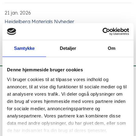
21 jan. 2026
Heidelberg Materials Nyheder
Home
Samtykke
Detaljer
Om
Nyheder
Tak for 43 år!
Denne hjemmeside bruger cookies
Kontakt os, mød os
Vi bruger cookies til at tilpasse vores indhold og
annoncer, til at vise dig funktioner til sociale medier og til
Mads Clausens Vej 58
at analysere vores trafik. Vi deler også oplysninger om
6360 Tinglev
din brug af vores hjemmeside med vores partnere inden
Tlf.
+45 72 17 10 00
for sociale medier, annonceringspartnere og
analysepartnere. Vores partnere kan kombinere disse
CVR nr.: 33255047
data med andre oplysninger, du har givet dem, eller som
Fakturaer sendes til:
de har indsamlet fra din brug af deres tjenester.
e-faktura@heidelbergmaterials.dk