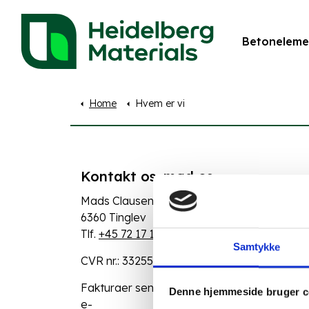
Betoneleme
Home
Hvem er vi
Kontakt os, mød os
Lysholt
Mads Clausens Vej 58
7100 V
6360 Tinglev
Tlf.
+4
Tlf.
+45 72 17 10 00
Samtykke
CVR nr.: 33255047
Fakturaer sendes til:
Denne hjemmeside bruger c
e-