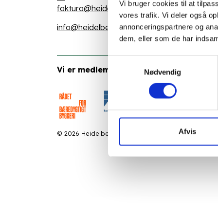
Vi bruger cookies til at tilpas
faktura@heidelbergmaterials.dk
vores trafik. Vi deler også 
info@heidelbergmaterials.dk
annonceringspartnere og anal
dem, eller som de har indsaml
Samtykkevalg
Vi er medlem af:
Nødvendig
Afvis
© 2026 Heidelberg Materials Precast Denmark A/S