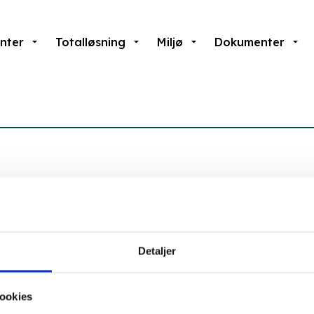
nter
Totalløsning
Miljø
Dokumenter
 Allé 8, 2. sal
Axel Gruhnsvej 2B, 1. sal
ejle
8270 Højbjerg
5 72 17 10 00
Tlf.
+45 72 17 10 00
Detaljer
ookies